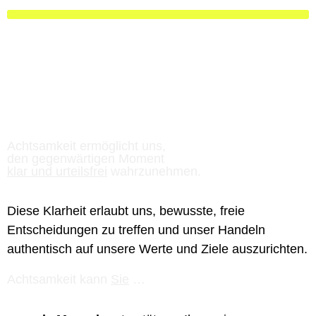
Achtsamkeit
ermöglicht uns,
den gegenwärtigen
Moment
klar und urteilsfrei
wahrzunehmen
.
Diese Klarheit erlaubt uns, bewusste, freie
Entscheidungen zu treffen und unser Handeln
authentisch auf unsere Werte und Ziele auszurichten.
Achtsamkeit kann
Sie
…